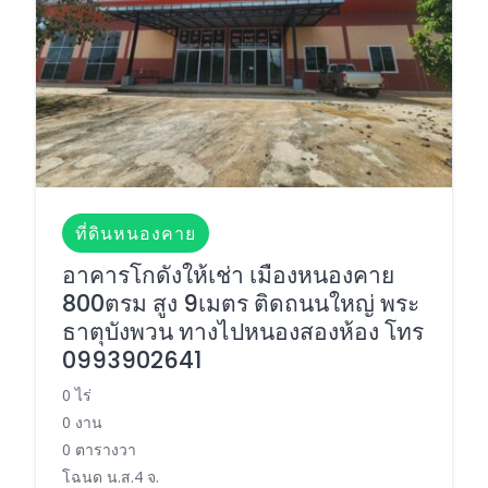
ที่ดินหนองคาย
อาคารโกดังให้เช่า เมืองหนองคาย
800ตรม สูง 9เมตร ติดถนนใหญ่ พระ
ธาตุบังพวน ทางไปหนองสองห้อง โทร
0993902641
0 ไร่
0 งาน
0 ตารางวา
โฉนด น.ส.4 จ.