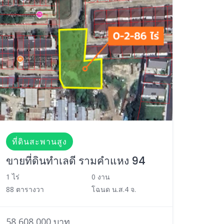
ที่ดินสะพานสูง
ขายที่ดินทำเลดี รามคำแหง 94
1 ไร่
0 งาน
88 ตารางวา
โฉนด น.ส.4 จ.
58,608,000 บาท