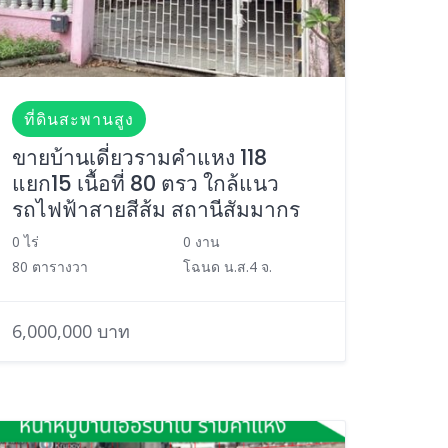
ที่ดินสะพานสูง
ขายบ้านเดี่ยวรามคำแหง 118
แยก15 เนื้อที่ 80 ตรว ใกล้แนว
รถไฟฟ้าสายสีส้ม สถานีสัมมากร
0 ไร่
0 งาน
80 ตารางวา
โฉนด น.ส.4 จ.
6,000,000 บาท