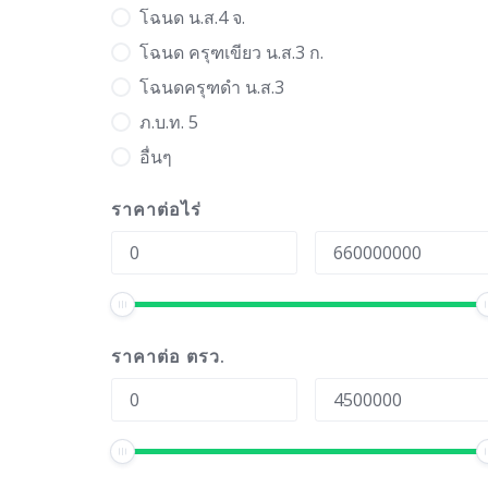
โฉนด น.ส.4 จ.
โฉนด ครุฑเขียว น.ส.3 ก.
โฉนดครุฑดำ น.ส.3
ภ.บ.ท. 5
อื่นๆ
ราคาต่อไร่
ราคาต่อ ตรว.