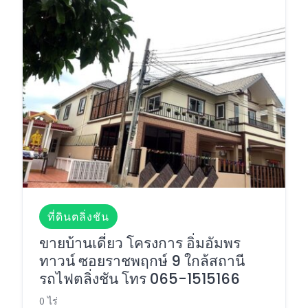
ที่ดินตลิ่งชัน
ขายบ้านเดี่ยว โครงการ อิ่มอัมพร
ทาวน์ ซอยราชพฤกษ์ 9 ใกล้สถานี
รถไฟตลิ่งชัน โทร 065-1515166
0 ไร่