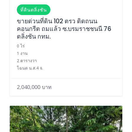
ที่ดินตลิ่งชัน
ขายด่วนที่ดิน 102 ตรว ติดถนน
คอนกรีต ถมแล้ว ซ.บรมราชชนนี 76
ตลิ่งชัน กทม.
0 ไร่
1 งาน
2 ตารางวา
โฉนด น.ส.4 จ.
2,040,000 บาท