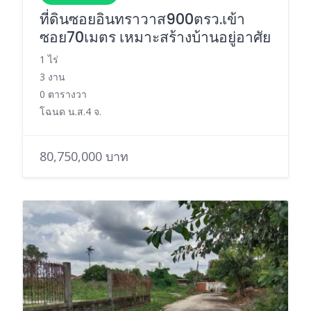
ที่ดินซอยอินทราวาส900ตรว.เข้า
ซอย70เมตร เหมาะสร้างบ้านอยู่อาศัย
1 ไร่
3 งาน
0 ตารางวา
โฉนด น.ส.4 จ.
80,750,000 บาท