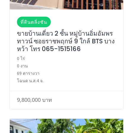
ที่ดินตลิ่งชัน
ขายบ้านเดี่ยว 2 ชั้น หมู่บ้านอิ่มอัมพร
ทาวน์ ซอยราชพฤกษ์ 9 ใกล้ BTS บาง
หว้า โทร 065-1515166
0 ไร่
0 งาน
69 ตารางวา
โฉนด น.ส.4 จ.
9,800,000 บาท