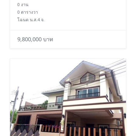
0 งาน
0 ตารางวา
โฉนด น.ส.4 จ.
9,800,000 บาท