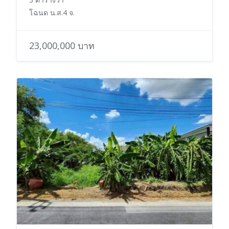
โฉนด น.ส.4 จ.
23,000,000 บาท