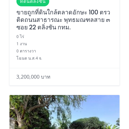
ที่ดินตลิ่งชัน
ขายถูกที่ดินใกล้ตลาดอักษะ 100 ตรว
ติดถนนสาธารณะ พุทธมณฑลสาย ๓
ซอย 22 ตลิ่งชัน กทม.
0 ไร่
1 งาน
0 ตารางวา
โฉนด น.ส.4 จ.
3,200,000 บาท