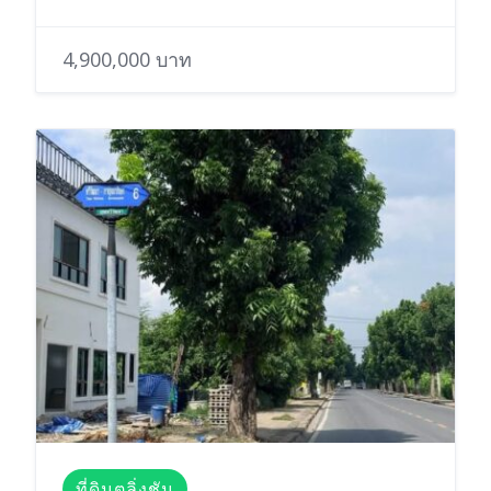
4,900,000 บาท
ที่ดินตลิ่งชัน