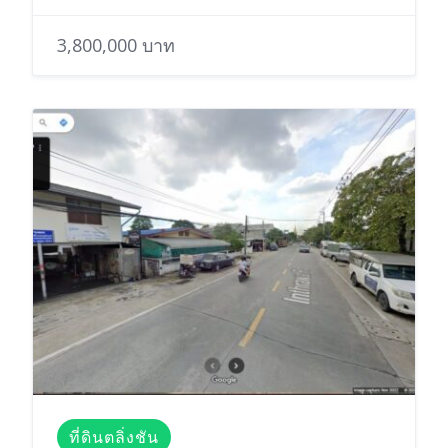
3,800,000 บาท
ที่ดินตลิ่งชัน