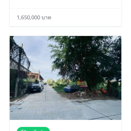
1,650,000 บาท