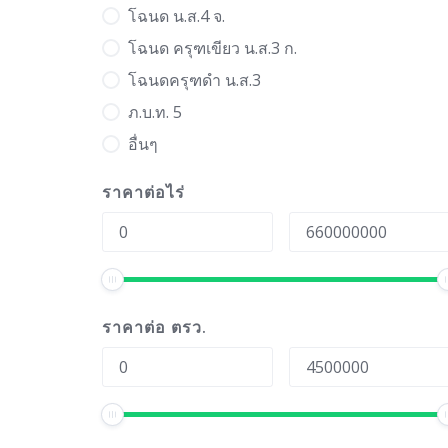
โฉนด น.ส.4 จ.
โฉนด ครุฑเขียว น.ส.3 ก.
โฉนดครุฑดำ น.ส.3
ภ.บ.ท. 5
อื่นๆ
ราคาต่อไร่
ราคาต่อ ตรว.