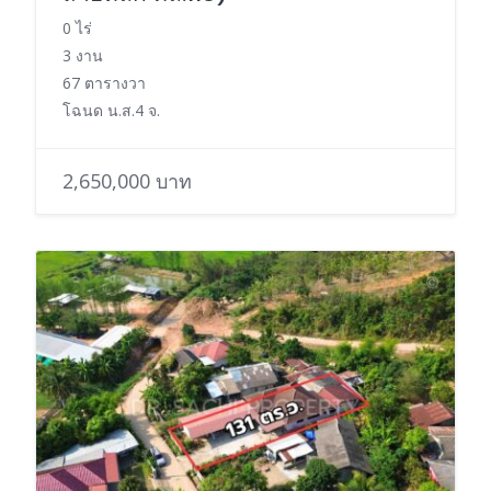
0 ไร่
3 งาน
67 ตารางวา
โฉนด น.ส.4 จ.
2,650,000 บาท