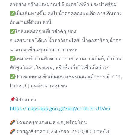
ลาดยาง กว้างประมาณ4-5 เมตร ไฟฟ้า ประปาพร้อม
เป็นเส้นทางขึ้น-ลงไปน้ำตกคลองมะเดื่อ การเดินทาง
ต้องผ่านที่ดินแปลงนี้
ใกล้แหล่งท่องเที่ยวสำคัญของ
จ.นครนายก ได้แก่ น้ำตกวังตะไคร้, น้ำตกสาริกา,น้ำตก
นางรอง,เขื่อนขุนด่านปราการชล
เหมาะทำบ้านพักตากอากาศ ,ลานกางเต้นท์, ทำบ้าน
พักพูลวิลล่า, โรงแรม, หรือซื้อเก็บไว้เพื่อเก็งกำไร
ปากซอยทางเข้าเป็นแหล่งชุมชนและค้าขาย มี 7-11,
Lotus, CJ แหล่งตลาดชุมชน
พิกัดแปลง
https://maps.app.goo.gl/xieqVcindU3nU1Vv6
โฉนดครุฑแดง(น.ส.4 จ.)พร้อมโอน
ขายถูก!! ราคา 6,250/ตรว. 2,500,000 บาท/ไร่