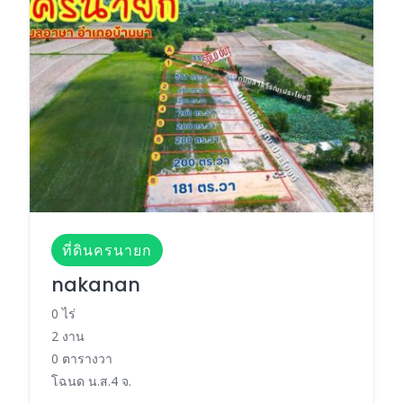
ที่ดินครนายก
nakanan
0 ไร่
2 งาน
0 ตารางวา
โฉนด น.ส.4 จ.