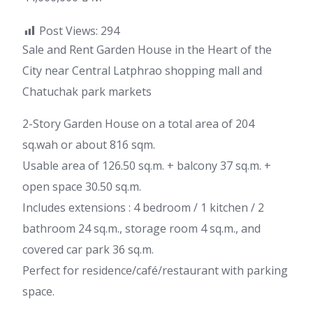
Post Views:
294
Sale and Rent Garden House in the Heart of the
City near Central Latphrao shopping mall and
Chatuchak park markets
2-Story Garden House on a total area of 204
sq.wah or about 816 sqm.
Usable area of 126.50 sq.m. + balcony 37 sq.m. +
open space 30.50 sq.m.
Includes extensions : 4 bedroom / 1 kitchen / 2
bathroom 24 sq.m., storage room 4 sq.m., and
covered car park 36 sq.m.
Perfect for residence/café/restaurant with parking
space.