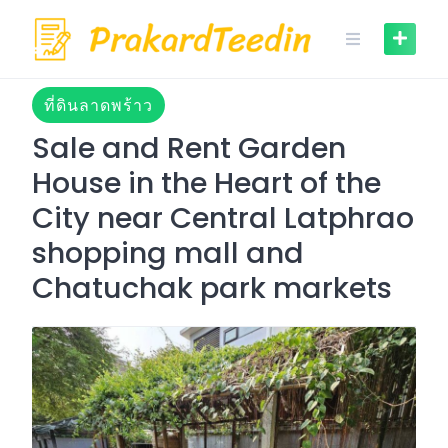
Skip
to
content
ที่ดินลาดพร้าว
Sale and Rent Garden
House in the Heart of the
City near Central Latphrao
shopping mall and
Chatuchak park markets