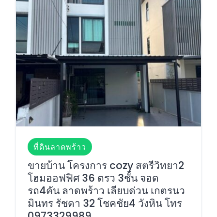
ที่ดินลาดพร้าว
ขายบ้าน โครงการ cozy สตรีวิทยา2
โฮมออฟฟิศ 36 ตรว 3ชั้น จอด
รถ4คัน ลาดพร้าว เลียบด่วน เกตรนว
มินทร รัชดา 32 โชคชัย4 วังหิน โทร
0973329989